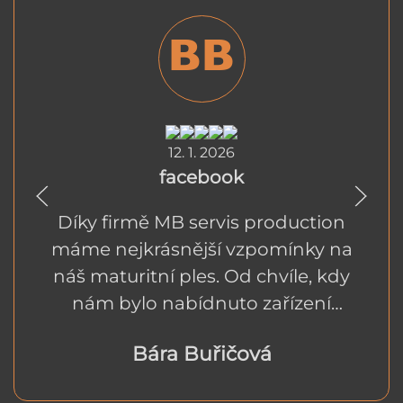
BB
12. 1. 2026
facebook
Díky firmě MB servis production
máme nejkrásnější vzpomínky na
náš maturitní ples. Od chvíle, kdy
nám bylo nabídnuto zařízení
maturitního plesu na klíč, tak jsme
Bára Buřičová
věděli, že to bude super
rozhodnutí. Celé jednání a